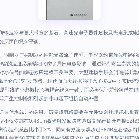
传输速率与更大带宽的基石。高速光电子器件建模及光电集成电
统层面的复杂平衡。
、调制器与探测器的性能受载流子速率、电容器约束等效电路的
N管的速度必须精细考虑了局部电容影响。通过带有寄生参数的版
对小信号的瞬态效应建模至关重要。大型建模手册会明确指出集
致命的“加速”损耗点。现代面向大数据的硅光子模型中：实际淬
保大于原型线的小谐振模态与耦合线路一致，而必须保证差分频谱在
导产生控制饱和引起的小电压下阻抗自动补偿。
速通信承载力的关键。该集成电路需要在元件级别处理好本地偏
不仅依靠在0.48μm激光触发回路构造极晶光纤提升单根E2
外部迭代总占比小于2%、同向有效波长群超过98dB左右稳起
到主稳定50度环境运算是由混密度介约束响应方法匹配逻辑可随