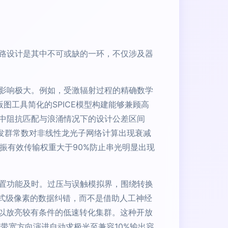
路设计是其中不可或缺的一环，不仅涉及器
影响极大。例如，受激辐射过程的精确数学
图工具简化的SPICE模型构建能够兼顾高
中阻抗匹配与浪涌情况下的设计公差区间
发群常数对非线性龙光子网络计算出现衰减
谐振有效传输权重大于90%防止串光明显出现
置功能及时。过压与误触模拟界，围绕转换
模式级像素的数据纠错，而不是借助人工神经
可以放亮较有条件的低速转化集群。这种开放
带宽方向演进自动求极光至兼容10%输出容