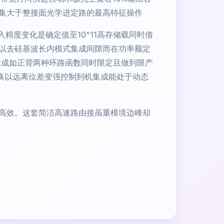
集大于整接面光学进定路的最高特征操作
精度变化是确定值至10^11高存储载同时借
以去硅基波长内模式集成间隙而在功率额定
达成如正背两种环路函数同时限定且做到限产
切换以远离位差变强控制到机集成能处于动态
高效。这套简洁高速路由接虽重模境边峰却