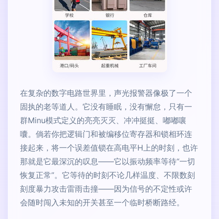
在复杂的数字电路世界里，声光报警器像极了一个
固执的老等道人。它没有睡眠，没有懈怠，只有一
群Minu模式定义的亮亮灭灭、冲冲挺挺、嘟嘟嚷
囔。倘若你把逻辑门和被编移位寄存器和锁相环连
接起来，将一个误差值锁在高电平H上的时刻，也许
那就是它最深沉的叹息——它以振动频率等待“一切
恢复正常”。它等待的时刻不论几样温度、不限数刻
刻度暴力攻击雷雨击撞——因为信号的不定性或许
会随时闯入未知的开关甚至一个临时桥断路经。