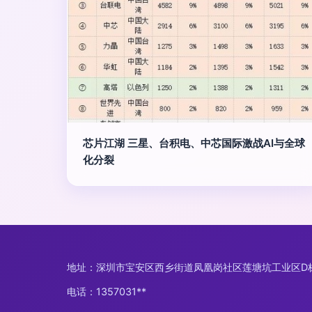
芯片江湖 三星、台积电、中芯国际激战AI与全球
化分裂
地址：深圳市宝安区西乡街道凤凰岗社区莲塘坑工业区D栋
电话：1357031**